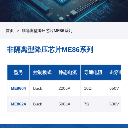
首页
非隔离型降压芯片ME86系列
非隔离型降压芯片ME86系列
型号
控制模式
静态电流
导通电阻
击穿电压
ME8604
Buck
220uA
10Ω
650V
ME8624
Buck
500uA
7Ω
600V