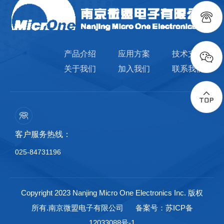
SOP8
S
盘
3000
ESOP8
SP
盘
3000
产品介绍
应用方案
技术支持
关于我们
加入我们
联系我们
SOP14（数模混合）
S14
管
50
SOP14
S14
盘
3000
SOP16（数模混合）
S16
管
50
客户服务热线：
025-84731196
SOP16
S16
盘
3000
ESOP16
S16P
盘
3000
Copyright 2023 Nanjing Micro One Electronics Inc. 版权
所有.南京微盟电子有限公司
备案号：苏ICP备
SOP24
S24
管
30
12033088号-1