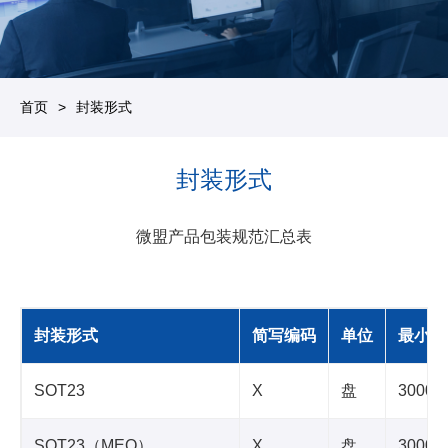
首页
封装形式
封装形式
微盟产品包装规范汇总表
封装形式
简写编码
单位
最小包
SOT23
X
盘
3000
SOT23（MEQ）
X
盘
3000