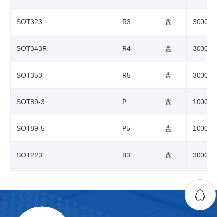
SOT323
R3
盘
3000
SOT343R
R4
盘
3000
SOT353
R5
盘
3000
SOT89-3
P
盘
1000
SOT89-5
P5
盘
1000
SOT223
B3
盘
3000
SOP6
S6
盘
3000
SOP7
S7
盘
3000